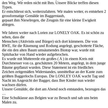
den Weg. Wir reden nicht mit Ihm. Unsere Blicke treffen diesen
Typen.
Er entschliesst sich, weiterzufahren. Wir malen weiter, es entstehen 2
grossformatige Gemälde im Baggerstaub,
gepaart ihm Nieselregen, die Zeugnis für eine kleine Ewigkeit
ablegen.
Wir fahren weiter nach Lorien zur LONELY OAK. Es ist schön zu
sehen, dass die
Menschen (Aktivistis und Bürger) sich dort kümmern. Die von
RWE, für die Räumung und Rodung angelegt, geschotterte Fläche,
die ein den alten Baum umsäumendes Biotop war, wurde mit
Spitzhacke von Hand wieder aufgebrochen.
Es wurde mit Muttererde ein großes ( A ) in einem Kreis mit
Durchmesser von ca. geschätzten 20 Metern, angelegt, in dem junge
Bäume gepflanzt wurden. Diese Statement ist ein friedliches
Zeichen zeitgemäßen Widerstandes, unmittelbar an der Kante zum
größten Baggerlochs Europas. Die LONLEY OAK wacht Tag und
Nacht im Angesicht der Bagger, dass Ihre Kinder nun wieder
wachsen dürfen.
Unsere Gemälde, die dort am Abend noch entstanden, bezeugen das
…
Eine Schulklasse aus Belgien war zu Besuch und sah uns beim
Malen zu.