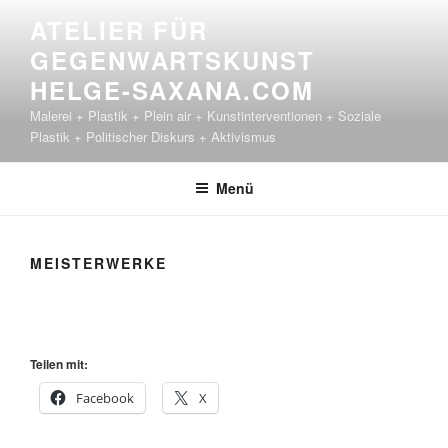
Zum
ATELIER FÜR
Inhalt
GEGENWARTSKUNST
springen
HELGE-SAXANA.COM
Malerei + Plastik + Plein air + Kunstinterventionen + Soziale
Plastik + Politischer Diskurs + Aktivismus
Menü
MEISTERWERKE
Teilen mit:
Facebook
X