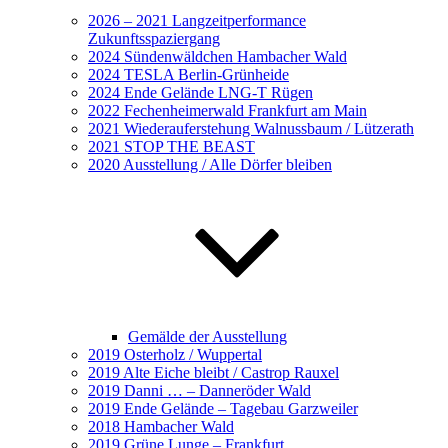
2026 – 2021 Langzeitperformance
Zukunftsspaziergang
2024 Sündenwäldchen Hambacher Wald
2024 TESLA Berlin-Grünheide
2024 Ende Gelände LNG-T Rügen
2022 Fechenheimerwald Frankfurt am Main
2021 Wiederauferstehung Walnussbaum / Lützerath
2021 STOP THE BEAST
2020 Ausstellung / Alle Dörfer bleiben
Gemälde der Ausstellung
2019 Osterholz / Wuppertal
2019 Alte Eiche bleibt / Castrop Rauxel
2019 Danni … – Danneröder Wald
2019 Ende Gelände – Tagebau Garzweiler
2018 Hambacher Wald
2019 Grüne Lunge – Frankfurt